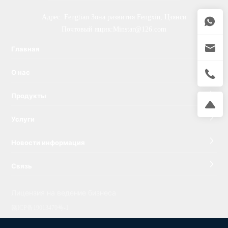
Адрес: Fengtian Зона развития Fengxin, Цзянси
Почтовый ящик:
Minstar@126.com
Главная
О нас
Продукты
Услуги
Новости информация
Связь
Лицензия на ведение бизнеса
赣ICP备19013470号-1